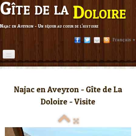
Gîte de la
Doloire
Najac en Aveyron - Un séjour au coeur de l'histoire
Français
▼
Accueil
▼
Visite
▼
Najac en Aveyron - Gîte de La
Disponibilités
Doloire - Visite
Tarifs
Réservation
▼
Contact